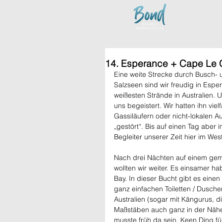
14. Esperance + Cape Le 
Eine weite Strecke durch Busch- 
Salzseen sind wir freudig in Espe
weißesten Strände in Australien. 
uns begeistert. Wir hatten ihn vie
Gassiläufern oder nicht-lokalen 
„gestört“. Bis auf einen Tag aber 
Begleiter unserer Zeit hier im We
Nach drei Nächten auf einem gemü
wollten wir weiter. Es einsamer ha
Bay. In dieser Bucht gibt es eine
ganz einfachen Toiletten / Dusche
Australien (sogar mit Kängurus, 
Maßstäben auch ganz in der Nähe
musste früh da sein. Keen Ding für