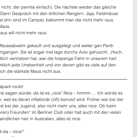
 nicht, der pennte einfach). Die nächste wieder das gleiche 
n. Dann Gespräch mit den örtlichen Rangern: Jaja, Feldmäuse 
al drin sind im Camper, bekommt man die nicht mehr raus.
Maus.
us will nicht mehr raus.
äuseabwehr gekauft und ausgelegt und weiter gen Perth 
umgangen. Sie ist sogar mal tags durchs Auto gehuscht. „Huch, 
ndlich vertrieben hat, war die holperige Fahrt in unserem hart 
klich jede Unebenheit und von denen gibt es viele auf den 
ch die stärkste Maus nicht aus.
lpark rockt!
he sagen würde: da ist es „nice“.Nice – hmmm … Ich würde es 
weil es derart inflationär (oft) benutzt wird. Früher war bei der 
 ist bei der Jugend, also nicht mehr uns, alles nice. Ob beim 
ren) Freunden“ im Berliner Club oder halt auch mit den vielen 
lichen hier in Australien, alles ist nice:
-da – nice!“