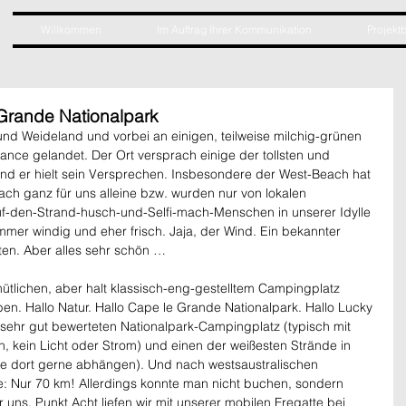
Willkommen
Im Auftrag Ihrer Kommunikation
Projektb
Grande Nationalpark
und Weideland und vorbei an einigen, teilweise milchig-grünen 
rance gelandet. Der Ort versprach einige der tollsten und 
Und er hielt sein Versprechen. Insbesondere der West-Beach hat 
lfach ganz für uns alleine bzw. wurden nur von lokalen 
Auf-den-Strand-husch-und-Selfi-mach-Menschen in unserer Idylle 
immer windig und eher frisch. Jaja, der Wind. Ein bekannter 
sten. Aber alles sehr schön …
tlichen, aber halt klassisch-eng-gestelltem Campingplatz 
ben. Hallo Natur. Hallo Cape le Grande Nationalpark. Hallo Lucky 
n sehr gut bewerteten Nationalpark-Campingplatz (typisch mit 
n, kein Licht oder Strom) und einen der weißesten Strände in 
die dort gerne abhängen). Und nach westsaustralischen 
: Nur 70 km! Allerdings konnte man nicht buchen, sondern 
 uns. Punkt Acht liefen wir mit unserer mobilen Fregatte bei 