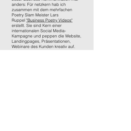
anders: Für netzkern hab ich
zusammen mit dem mehrfachen
Poetry Slam Meister Lars
Ruppel
"Business Poetry Videos"
erstellt. Sie sind Kern einer
internationalen Social Media-
Kampagne und peppen die Website,
Landingpages, Präsentationen,
Webinare des Kunden kreativ auf.
Sie möchten mit Ihren Lösungen
und Services bekannter werden
und die richtigen Menschen in den
richtigen Kanälen erreichen?
Dann
melden Sie sich gerne bei mir!
PS: meine bunte
Kommunikationswiese ...
2012: Ich wollte mal ein eigenes
Magazin machen: bunte
Themenvielfalt, super interessant, toll
gestaltet, auf bestem Ökopaper
gedruckt.
Bond´s bunte Welt
gab es
nur für mein Netzwerk - mit