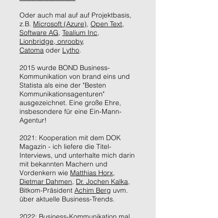
Oder auch mal auf auf Projektbasis,
z.B.
Microsoft (Azure)
,
Open Text
,
Software AG
,
Tealium Inc
,
Lionbridge,
onrooby
,
Catoma
oder
Lytho
.
2015 wurde BOND Business-
Kommunikation von brand eins und
Statista als eine der "Besten
Kommunikationsagenturen"
ausgezeichnet. Eine große Ehre,
insbesondere für eine Ein-Mann-
Agentur!
2021: Kooperation mit dem DOK
Magazin - ich liefere die Titel-
Interviews, und unterhalte mich darin
mit bekannten Machern und
Vordenkern wie
Matthias Horx
,
Dietmar Dahmen
,
Dr. Jochen Kalka
,
Bitkom-Präsident
Achim Berg
uvm.
über aktuelle Business-Trends.
2022: Business-Kommunikation mal