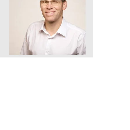
companion
Marketing-Strategieberatung
Wir setzten fünf Jahre auf die
Business Kommunikations-
Expertise von Marcus Bond und
haben in der Zeit tolle Ergebnisse
erzielt. Er überzeugt uns
beratend, fachlich und mit seinen
langjährigen Kontakten zu den
relevanten Fachjournalisten.
Dr. Christian Bachem, Partner